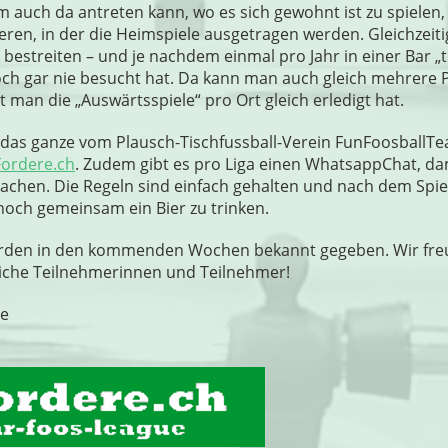
 auch da antreten kann, wo es sich gewohnt ist zu spielen
eren, in der die Heimspiele ausgetragen werden. Gleichzei
 bestreiten – und je nachdem einmal pro Jahr in einer Bar „t
och gar nie besucht hat. Da kann man auch gleich mehrere 
man die „Auswärtsspiele“ pro Ort gleich erledigt hat.
 das ganze vom Plausch-Tischfussball-Verein FunFoosballT
Fordere.ch
. Zudem gibt es pro Liga einen WhatsappChat, da
machen. Die Regeln sind einfach gehalten und nach dem Spiel 
 noch gemeinsam ein Bier zu trinken.
rden in den kommenden Wochen bekannt gegeben. Wir freu
eiche Teilnehmerinnen und Teilnehmer!
se