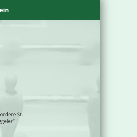
ein
Fordere St.
ggeler“