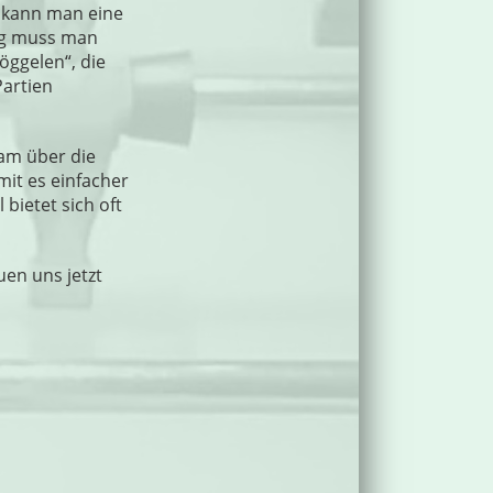
, kann man eine
tig muss man
öggelen“, die
Partien
eam über die
mit es einfacher
bietet sich oft
en uns jetzt