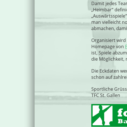
Damit jedes Team
„Heimbar“ defini
„Auswärtsspiele“
man vielleicht n
abmachen, damit 
Organisiert wird
Homepage von
ist, Spiele abzu
die Möglichkeit,
Die Eckdaten we
schon auf zahlr
Sportliche Grüs
TFC St. Gallen