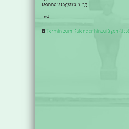
Donnerstagstraining
Text
Termin zum Kalender hinzufügen (.ics