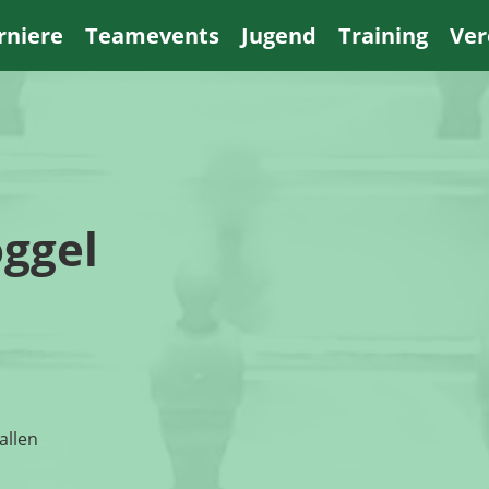
rniere
Teamevents
Jugend
Training
Ver
ggel
allen