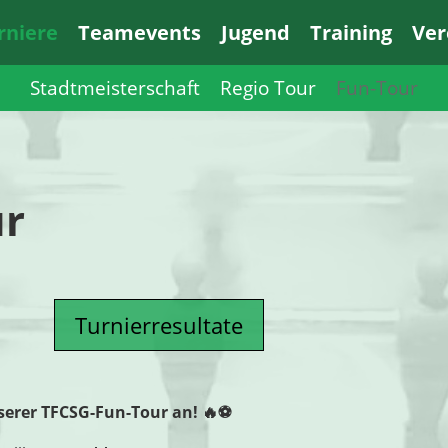
rniere
Teamevents
Jugend
Training
Ver
Stadtmeisterschaft
Regio Tour
Fun-Tour
ur
Turnierresultate
nserer TFCSG-Fun-Tour an! 🔥⚽