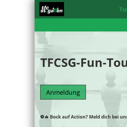
Tu
TFCSG-Fun-To
Anmeldung
⚽🔥 Bock auf Action? Meld dich bei u