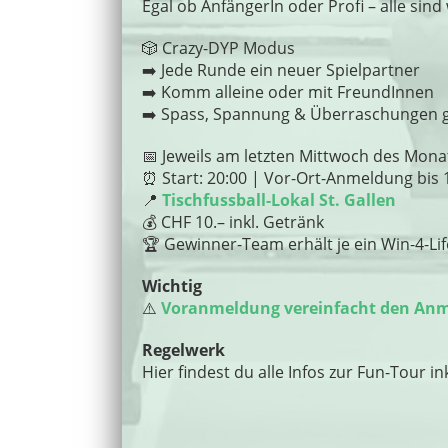
Egal ob AnfängerIn oder Profi – alle sin
🎲 Crazy-DYP Modus
➡️ Jede Runde ein neuer Spielpartner
➡️ Komm alleine oder mit FreundInnen
➡️ Spass, Spannung & Überraschungen g
📅
Jeweils am letzten Mittwoch des Mon
⏰ Start: 20:00 | Vor-Ort-Anmeldung bis 
📍
Tischfussball-Lokal St. Gallen
💰 CHF 10.– inkl. Getränk
🏆 Gewinner-Team erhält je ein Win-4-Lif
Wichtig
⚠️
Voranmeldung vereinfacht den Anm
Regelwerk
Hier findest du alle Infos zur Fun-Tour 